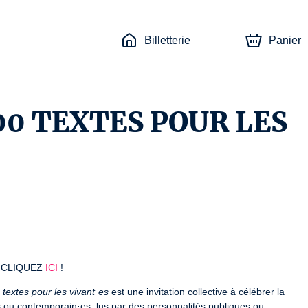
Billetterie
Panier
00 TEXTES POUR LES
CLIQUEZ 
ICI
 !
 textes pour les vivant·es
 est une invitation collective à célébrer la 
es ou contemporain·es, lus par des personnalités publiques ou 