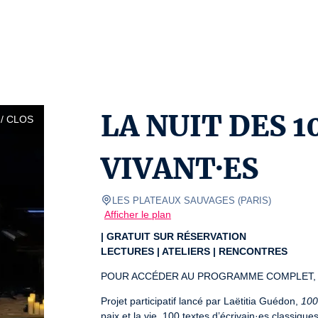
LA NUIT DES 1
/ CLOS
VIVANT·ES
LES PLATEAUX SAUVAGES
(
PARIS
)
Afficher le plan
| GRATUIT SUR RÉSERVATION
LECTURES | ATELIERS | RENCONTRES
POUR ACCÉDER AU PROGRAMME COMPLET, 
Projet participatif lancé par Laëtitia Guédon, 
100
paix et la vie. 100 textes d’écrivain·es classiqu