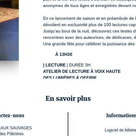
anonymes de tous âges et enregistrés devant no
En ce lancement de saison et en préambule de le
dévoilent en exclusivité plus de 100 lectures cap
Jusqu’au bout de la nuit, découvrez ces textes d
rencontres avec des auteurices, de dédicaces, d’at
Une grande fête pour célébrer la puissance des 
À 13H30
|
LECTURE
ATELIER DE LECTURE À VOIX HAUTE
DES LUMIÈRES À OFFRIR
PAR 
HERVE REY
GRATUIT SUR RÉSERVATION
En savoir plus
|
ÉCRITURE ET SLAM
ATELIER SLAM
ÉTOILES DU VERBE
actez-nous
Informations
PAR 
LYOR
 ET 
RIM
 DU 
COLLECTIF 129H
GRATUIT SUR RÉSERVATION
EAUX SAUVAGES
Logiciel de billette
des Plâtrières