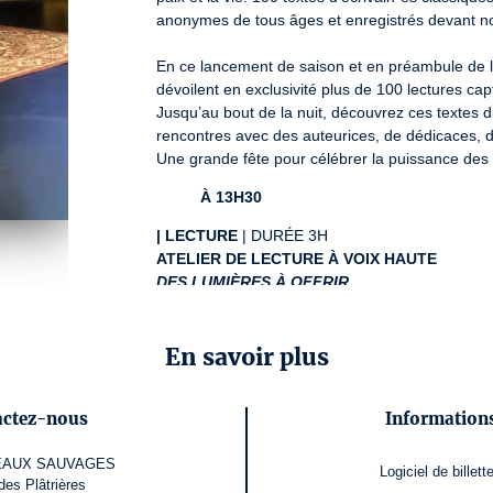
anonymes de tous âges et enregistrés devant no
En ce lancement de saison et en préambule de le
dévoilent en exclusivité plus de 100 lectures cap
Jusqu’au bout de la nuit, découvrez ces textes d
rencontres avec des auteurices, de dédicaces, d’at
Une grande fête pour célébrer la puissance des 
À 13H30
|
LECTURE
ATELIER DE LECTURE À VOIX HAUTE
DES LUMIÈRES À OFFRIR
PAR 
HERVE REY
GRATUIT SUR RÉSERVATION
En savoir plus
|
ÉCRITURE ET SLAM
ATELIER SLAM
ÉTOILES DU VERBE
actez-nous
Informations
PAR 
LYOR
 ET 
RIM
 DU 
COLLECTIF 129H
GRATUIT SUR RÉSERVATION
EAUX SAUVAGES
Logiciel de billette
des Plâtrières