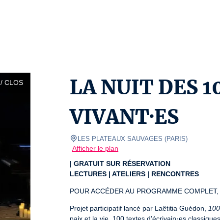
LA NUIT DES 1
/ CLOS
VIVANT·ES
LES PLATEAUX SAUVAGES
(
PARIS
)
Afficher le plan
| GRATUIT SUR RÉSERVATION
LECTURES | ATELIERS | RENCONTRES
POUR ACCÉDER AU PROGRAMME COMPLET, 
Projet participatif lancé par Laëtitia Guédon, 
100
paix et la vie. 100 textes d’écrivain·es classiqu