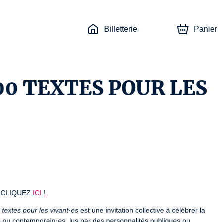
Billetterie
Panier
00 TEXTES POUR LES
CLIQUEZ 
ICI
 !
 textes pour les vivant·es
 est une invitation collective à célébrer la 
es ou contemporain·es, lus par des personnalités publiques ou 