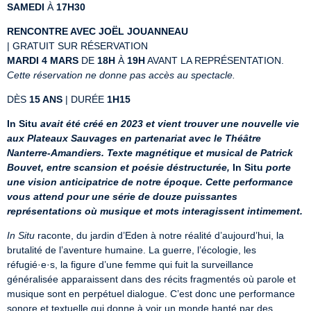
SAMEDI
 À 
17H30
RENCONTRE AVEC JOËL JOUANNEAU
MARDI 4 MARS
 DE 
18H
 À 
19H
Cette réservation ne donne pas accès au spectacle.
DÈS 
15 ANS
 | DURÉE 
1H15
In Situ 
avait été créé en 2023 et vient trouver une nouvelle vie 
aux Plateaux Sauvages en partenariat avec le Théâtre 
Nanterre-Amandiers. Texte magnétique et musical de Patrick 
Bouvet, entre scansion et poésie déstructurée,
 In Situ 
porte 
une vision anticipatrice de notre époque. Cette performance 
vous attend pour une série de douze puissantes 
représentations où musique et mots interagissent intimement.
In Situ
 raconte, du jardin d’Eden à notre réalité d’aujourd’hui, la 
brutalité de l’aventure humaine. La guerre, l’écologie, les 
réfugié·e·s, la figure d’une femme qui fuit la surveillance 
généralisée apparaissent dans des récits fragmentés où parole et 
musique sont en perpétuel dialogue. C’est donc une performance 
sonore et textuelle qui donne à voir un monde hanté par des 