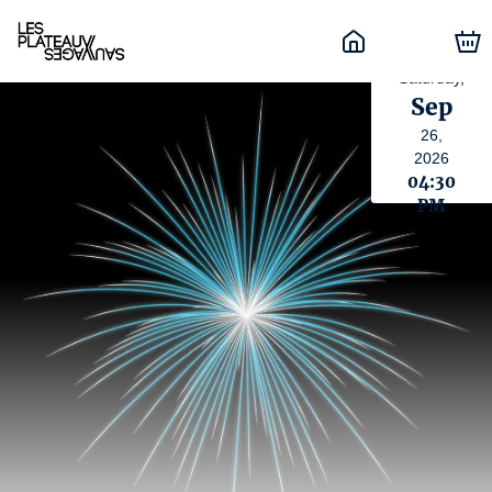
Saturday,
Sep
26,
2026
04:30
PM