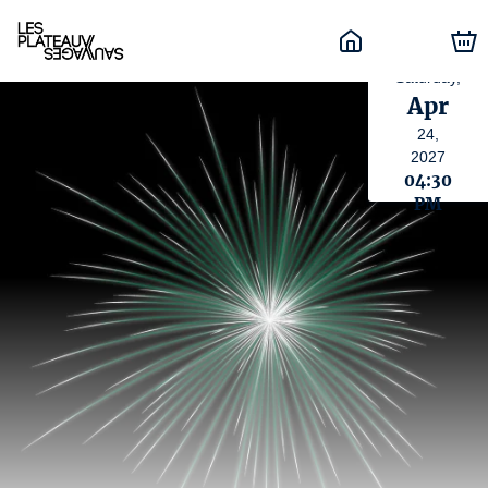
Saturday,
Apr
24,
2027
04:30
PM