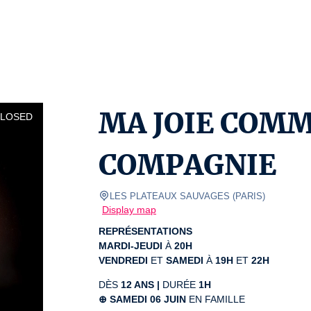
MA JOIE COMM
CLOSED
COMPAGNIE
LES PLATEAUX SAUVAGES
(
PARIS
)
Display map
REPRÉSENTATIONS
MARDI-JEUDI
 À 
20H
VENDREDI
 ET 
SAMEDI
 À 
19H
 ET 
22H
DÈS 
12 ANS |
 DURÉE 
1H
⊕ SAMEDI 06 JUIN
 EN FAMILLE