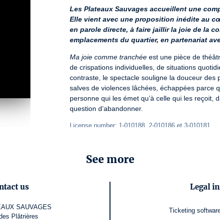
Les Plateaux Sauvages accueillent une compag
Elle vient avec une proposition inédite au cœu
en parole directe, à faire jaillir la joie de la 
emplacements du quartier, en partenariat ave
Ma joie comme tranchée
 est une pièce de théâ
de crispations individuelles, de situations quotidi
contraste, le spectacle souligne la douceur des pre
salves de violences lâchées, échappées parce qu
personne qui les émet qu’à celle qui les reçoit,
question d’abandonner.
License number: 1-010188, 2-010186 et 3-010181
See more
ntact us
Legal i
EAUX SAUVAGES
Ticketing softwar
des Plâtrières